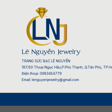
TRANG SỨC BẠC LÊ NGUYỄN
197/50 Thoại Ngọc Hầu,P.Phú Thạnh, Q.Tân Phú, TP.Hồ
Điện thoại: 0983454779
Email: lenguyenjewelry@gmail.com