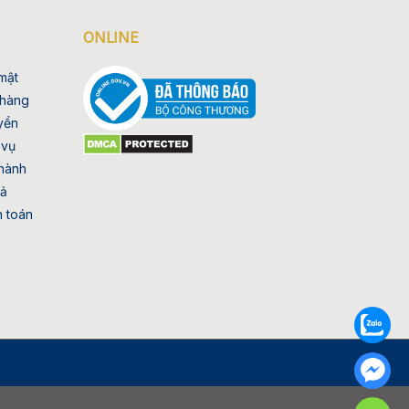
ONLINE
mật
 hàng
yển
 vụ
hành
rả
h toán