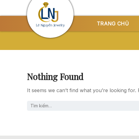
Skip
to
content
TRANG CHỦ
Nothing Found
It seems we can’t find what you’re looking for.