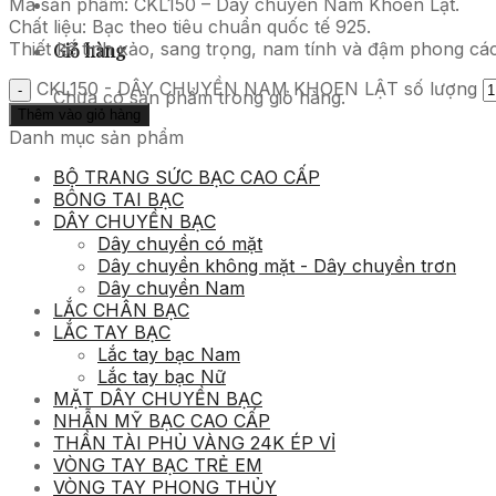
Mã sản phẩm: CKL150 – Dây chuyền Nam Khoen Lật.
Chất liệu: Bạc theo tiêu chuẩn quốc tế 925.
Thiết kế tinh xảo, sang trọng, nam tính và đậm phong cách
Giỏ hàng
CKL150 - DÂY CHUYỀN NAM KHOEN LẬT số lượng
Chưa có sản phẩm trong giỏ hàng.
Thêm vào giỏ hàng
Danh mục sản phẩm
BỘ TRANG SỨC BẠC CAO CẤP
BÔNG TAI BẠC
DÂY CHUYỀN BẠC
Dây chuyền có mặt
Dây chuyền không mặt - Dây chuyền trơn
Dây chuyền Nam
LẮC CHÂN BẠC
LẮC TAY BẠC
Lắc tay bạc Nam
Lắc tay bạc Nữ
MẶT DÂY CHUYỀN BẠC
NHẪN MỸ BẠC CAO CẤP
THẦN TÀI PHỦ VÀNG 24K ÉP VỈ
VÒNG TAY BẠC TRẺ EM
VÒNG TAY PHONG THỦY