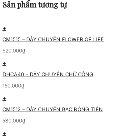
Sản phẩm tương tự
+
CM1515 – DÂY CHUYỀN FLOWER OF LIFE
620.000
₫
+
DHCA40 – DÂY CHUYỀN CHỮ CÔNG
150.000
₫
+
CM1512 – DÂY CHUYỀN BẠC ĐỒNG TIỀN
580.000
₫
+