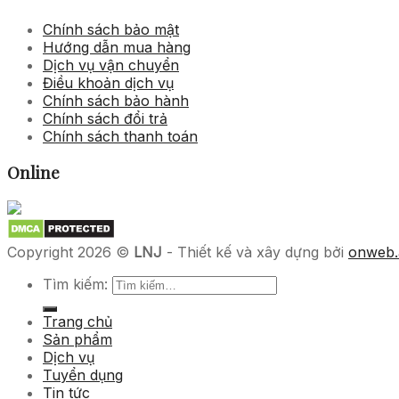
Chính sách bảo mật
Hướng dẫn mua hàng
Dịch vụ vận chuyển
Điều khoản dịch vụ
Chính sách bảo hành
Chính sách đổi trả
Chính sách thanh toán
Online
Copyright 2026 ©
LNJ
- Thiết kế và xây dựng bởi
onweb.
Tìm kiếm:
Trang chủ
Sản phẩm
Dịch vụ
Tuyển dụng
Tin tức