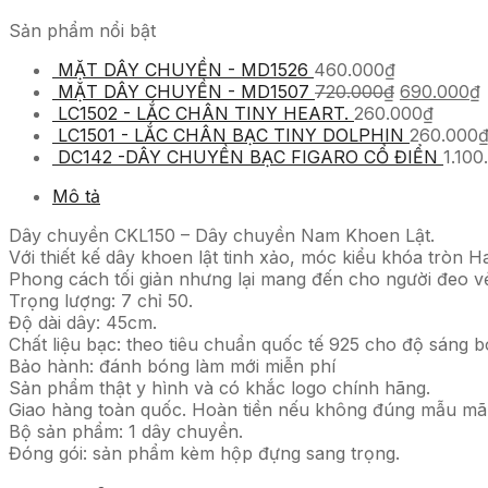
Sản phẩm nổi bật
MẶT DÂY CHUYỀN - MD1526
460.000
₫
MẶT DÂY CHUYỀN - MD1507
720.000
₫
690.000
₫
LC1502 - LẮC CHÂN TINY HEART.
260.000
₫
LC1501 - LẮC CHÂN BẠC TINY DOLPHIN
260.000
DC142 -DÂY CHUYỀN BẠC FIGARO CỔ ĐIỂN
1.100
Mô tả
Dây chuyền CKL150 – Dây chuyền Nam Khoen Lật.
Với thiết kế dây khoen lật tinh xảo, móc kiểu khóa tròn
Phong cách tối giản nhưng lại mang đến cho người đeo vẻ 
Trọng lượng: 7 chỉ 50.
Độ dài dây: 45cm.
Chất liệu bạc: theo tiêu chuẩn quốc tế 925 cho độ sáng b
Bảo hành: đánh bóng làm mới miễn phí
Sản phẩm thật y hình và có khắc logo chính hãng.
Giao hàng toàn quốc. Hoàn tiền nếu không đúng mẫu mã
Bộ sản phẩm: 1 dây chuyền.
Đóng gói: sản phẩm kèm hộp đựng sang trọng.