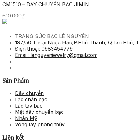
CM1510 – DÂY CHUYỀN BẠC JIMIN
610.000
₫
TRANG SỨC BẠC LÊ NGUYỄN
197/50 Thoại Ngọc Hầu,P.Phú Thạnh, Q.Tân Phú, T
Điện thoại: 0983454779
Email: lenguyenjewelry@gmail.com
Sản Phẩm
Dây chuyền
Lắc chân bạc
Lắc tay bạc
Mặt dây chuyền bạc
Nhẫn Mỹ
Vòng tay phong thủy
Liên kết