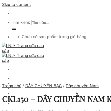
Skip to content
Tìm kiếm:
Chưa có sản phẩm trong giỏ hàng.
Trang chủ
Sản phẩm
Trang chủ
/
DÂY CHUYỀN BẠC
/
Dây chuyền Nam
Dịch vụ
Tuyển dụng
CKL150 – DÂY CHUYỀN NAM 
Tin tức
Liên hệ