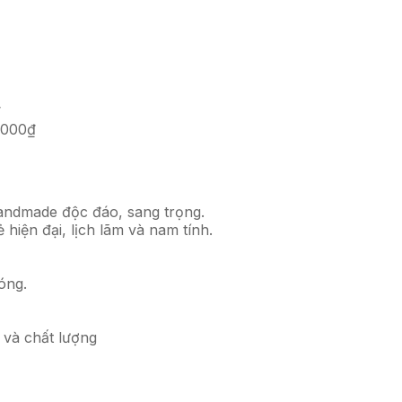
₫
.000
₫
 Handmade độc đáo, sang trọng.
hiện đại, lịch lãm và nam tính.
óng.
 và chất lượng