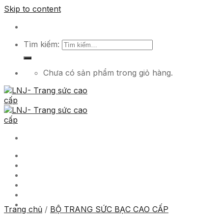
Skip to content
Tìm kiếm:
Chưa có sản phẩm trong giỏ hàng.
Trang chủ
Sản phẩm
Dịch vụ
Tuyển dụng
Tin tức
Liên hệ
Trang chủ
/
BỘ TRANG SỨC BẠC CAO CẤP