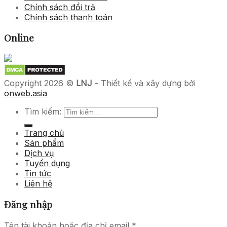
Chính sách đổi trả
Chính sách thanh toán
Online
Copyright 2026 ©
LNJ
- Thiết kế và xây dựng bởi
onweb.asia
Tìm kiếm:
Trang chủ
Sản phẩm
Dịch vụ
Tuyển dụng
Tin tức
Liên hệ
Đăng nhập
Tên tài khoản hoặc địa chỉ email
*