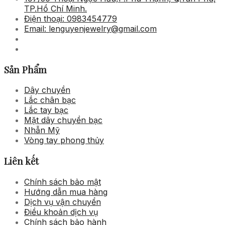
TP.Hồ Chí Minh.
Điện thoại: 0983454779
Email: lenguyenjewelry@gmail.com
Sản Phẩm
Dây chuyền
Lắc chân bạc
Lắc tay bạc
Mặt dây chuyền bạc
Nhẫn Mỹ
Vòng tay phong thủy
Liên kết
Chính sách bảo mật
Hướng dẫn mua hàng
Dịch vụ vận chuyển
Điều khoản dịch vụ
Chính sách bảo hành