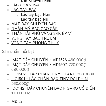
Dây chuyền Nam
LẮC CHÂN BẠC
LẮC TAY BẠC
Lắc tay bạc Nam
Lắc tay bạc Nữ
MẶT DÂY CHUYỀN BẠC
NHẪN MỸ BẠC CAO CẤP
THẦN TÀI PHỦ VÀNG 24K ÉP VỈ
VÒNG TAY BẠC TRẺ EM
VÒNG TAY PHONG THỦY
Sản phẩm nổi bật
MẶT DÂY CHUYỀN - MD1526
460.000
₫
MẶT DÂY CHUYỀN - MD1507
720.000
₫
690.000
₫
LC1502 - LẮC CHÂN TINY HEART.
260.000
₫
LC1501 - LẮC CHÂN BẠC TINY DOLPHIN
260.000
₫
DC142 -DÂY CHUYỀN BẠC FIGARO CỔ ĐIỂN
1.100.000
₫
Mô tả