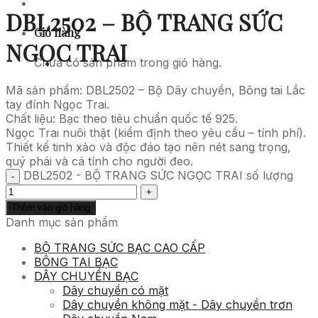
DBL2502 – BỘ TRANG SỨC
Giỏ hàng
NGỌC TRAI
Chưa có sản phẩm trong giỏ hàng.
Mã sản phẩm: DBL2502 – Bộ Dây chuyền, Bông tai Lắc
tay đính Ngọc Trai.
Chất liệu: Bạc theo tiêu chuẩn quốc tế 925.
Ngọc Trai nuôi thật (kiểm định theo yêu cầu – tính phí).
Thiết kế tinh xảo và độc đáo tạo nên nét sang trọng,
quý phái và cá tính cho người đeo.
DBL2502 - BỘ TRANG SỨC NGỌC TRAI số lượng
Thêm vào giỏ hàng
Danh mục sản phẩm
BỘ TRANG SỨC BẠC CAO CẤP
BÔNG TAI BẠC
DÂY CHUYỀN BẠC
Dây chuyền có mặt
Dây chuyền không mặt - Dây chuyền trơn