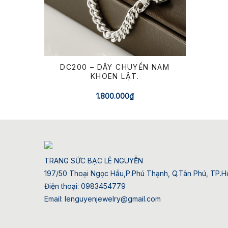
DC200 – DÂY CHUYỀN NAM
KHOEN LẬT.
1.800.000
₫
TRANG SỨC BẠC LÊ NGUYỄN
197/50 Thoại Ngọc Hầu,P.Phú Thạnh, Q.Tân Phú, TP.Hồ
Điện thoại: 0983454779
Email: lenguyenjewelry@gmail.com