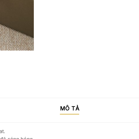
MÔ TẢ
t.
 độ sáng bóng.