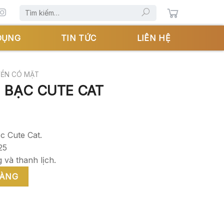
Tìm
kiếm:
DỤNG
TIN TỨC
LIÊN HỆ
YỀN CÓ MẶT
 BẠC CUTE CAT
 Cute Cat.
25
 và thanh lịch.
ợng
HÀNG