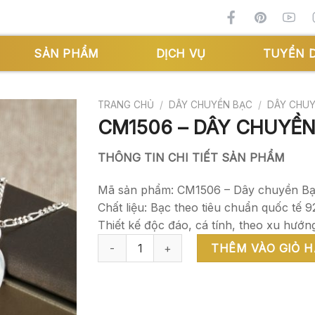
SẢN PHẨM
DỊCH VỤ
TUYỂN 
TRANG CHỦ
/
DÂY CHUYỀN BẠC
/
DÂY CHU
CM1506 – DÂY CHUYỀN
THÔNG TIN CHI TIẾT SẢN PHẨM
Mã sản phẩm: CM1506 – Dây chuyền Bạc
Chất liệu: Bạc theo tiêu chuẩn quốc tế 9
Thiết kế độc đáo, cá tính, theo xu hướng
CM1506 - DÂY CHUYỀN BẠC CUTE CAT số lư
THÊM VÀO GIỎ 