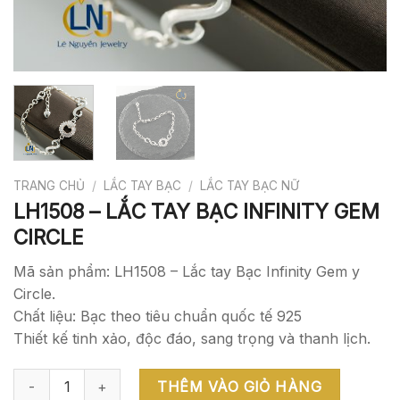
TRANG CHỦ
/
LẮC TAY BẠC
/
LẮC TAY BẠC NỮ
LH1508 – LẮC TAY BẠC INFINITY GEM
CIRCLE
Mã sản phẩm: LH1508 – Lắc tay Bạc Infinity Gem y
Circle.
Chất liệu: Bạc theo tiêu chuẩn quốc tế 925
Thiết kế tinh xảo, độc đáo, sang trọng và thanh lịch.
LH1508 - LẮC TAY BẠC INFINITY GEM CIRCLE số lượng
THÊM VÀO GIỎ HÀNG