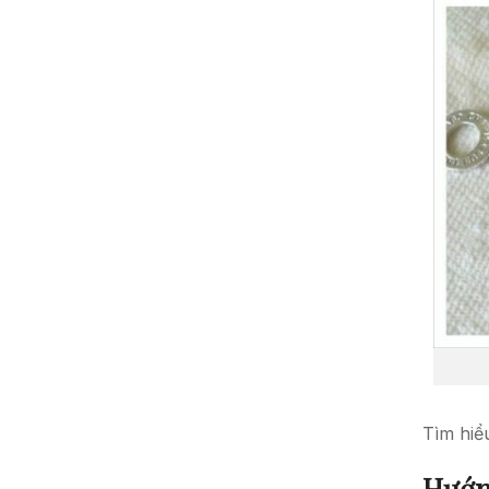
Tìm hiể
Hướn