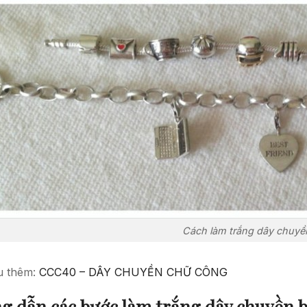
Cách làm trắng dây chuyề
u thêm:
CCC40 – DÂY CHUYỀN CHỮ CÔNG
g dẫn các bước làm trắng dây chuyền 