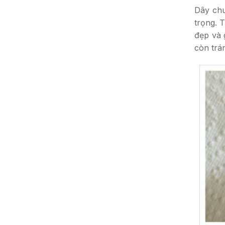
Dây chu
trọng. 
đẹp và 
còn trá