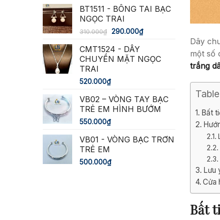
bạn
BT1511 - BÔNG TAI BẠC
NGỌC TRAI
290.000
₫
310.000
₫
Dây chu
CMT1524 - DÂY
một số 
CHUYỀN MẶT NGỌC
trắng d
TRAI
520.000
₫
Table
VB02 – VÒNG TAY BẠC
TRẺ EM HÌNH BƯỚM
Bất t
550.000
₫
Hướn
VB01 - VÒNG BẠC TRƠN
TRẺ EM
500.000
₫
Lưu 
Cửa 
Bất t