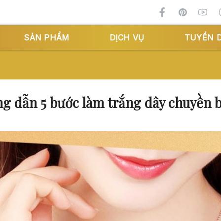
SẢN PHẨM
DỊCH VỤ
TUYỂN 
g dẫn 5 bước làm trắng dây chuyền b