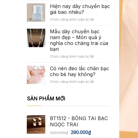
mí
gì
Hiện nay dây chuyền bạc
cách
với
giá bao nhiêu?
giữ
sức
ở
Chức năng bình luận bị tắt
trang
khỏe
Hiện
sức
và
nay
Mẫu dây chuyền bạc
bạc
phong
dây
luôn
thủy?
nam đẹp – Món quà ý
chuyền
sáng
nghĩa cho chàng trai của
bạc
bóng
bạn
giá
như
bao
ở
Chức năng bình luận bị tắt
mới
nhiêu?
Mẫu
dây
Có nên đeo lắc chân bạc
chuyền
cho bé hay không?
bạc
ở
Chức năng bình luận bị tắt
nam
Có
đẹp
nên
–
đeo
SẢN PHẨM MỚI
Món
lắc
quà
chân
ý
bạc
nghĩa
BT1512 - BÔNG TAI BẠC
cho
cho
bé
NGỌC TRAI
chàng
hay
trai
290.000
₫
320.000
₫
không?
của