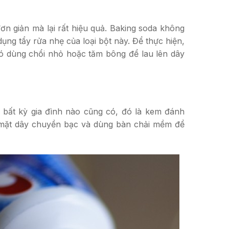
ơn giản mà lại rất hiệu quả. Baking soda không
ụng tẩy rửa nhẹ của loại bột này. Để thực hiện,
đó dùng chổi nhỏ hoặc tăm bông để lau lên dây
bất kỳ gia đình nào cũng có, đó là kem đánh
 mặt dây chuyền bạc và dùng bàn chải mềm để