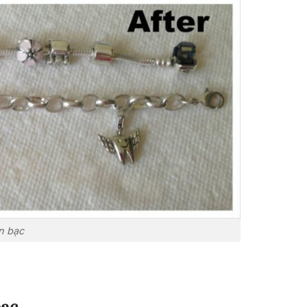
n bạc
bạc