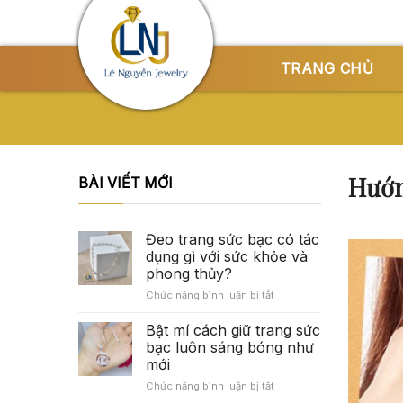
Skip
to
content
TRANG CHỦ
Hướn
BÀI VIẾT MỚI
Đeo trang sức bạc có tác
dụng gì với sức khỏe và
phong thủy?
ở
Chức năng bình luận bị tắt
Đeo
trang
Bật mí cách giữ trang sức
sức
bạc luôn sáng bóng như
bạc
mới
có
ở
Chức năng bình luận bị tắt
tác
Bật
dụng