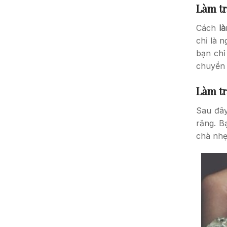
Làm tr
Cách
l
chỉ là 
bạn chỉ
chuyền 
Làm tr
Sau đâ
răng. B
chà nhẹ