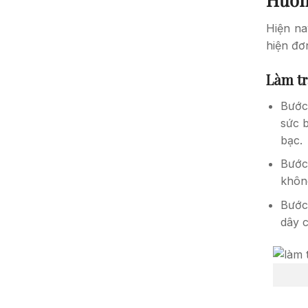
Hiện na
hiện đơn
Làm tr
Bước
sức 
bạc.
Bước
khôn
Bước
dây 