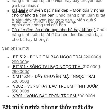
năng bình luận bị tắt
ở Hiện nay dây chuyền bạc
giá bao nhiêu?
Mẫu dây chuyền bạc nam đẹp – Món quà ý nghĩa
Giỏ hàng
cho chàng trai của bạn
Chức năng bình luận bị tắt
ở Mẫu dây chuyền bạc nam đẹp – Món quà ý
Chưa có sản phẩm trong giỏ hàng.
nghĩa cho chàng trai của bạn
Có nên đeo lắc chân bạc cho bé hay không?
Chức
năng bình luận bị tắt
ở Có nên đeo lắc chân bạc
cho bé hay không?
Sản phẩm mới
BT1512 - BÔNG TAI BẠC NGỌC TRAI
320.000
₫
290.000
₫
BT1511 - BÔNG TAI BẠC NGỌC TRAI
310.000
₫
290.000
₫
CMT1524 - DÂY CHUYỀN MẶT NGỌC TRAI
520.000
₫
VB02 – VÒNG TAY BẠC TRẺ EM HÌNH BƯỚM
550.000
₫
VB01 - VÒNG BẠC TRƠN TRẺ EM
500.000
₫
Bật mí ý nghĩa phong thủy mặt dây