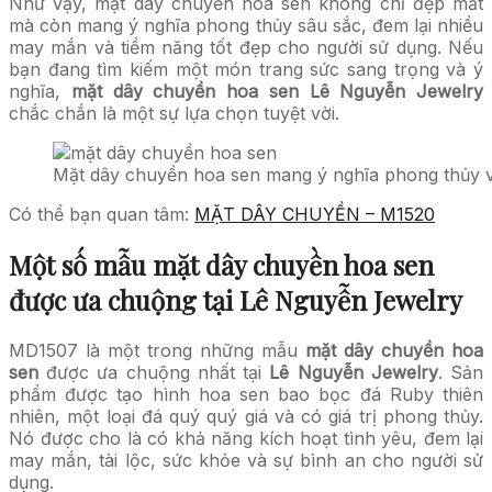
Như vậy, mặt dây chuyền hoa sen không chỉ đẹp mắt
mà còn mang ý nghĩa phong thủy sâu sắc, đem lại nhiều
may mắn và tiềm năng tốt đẹp cho người sử dụng. Nếu
bạn đang tìm kiếm một món trang sức sang trọng và ý
nghĩa,
mặt dây chuyền hoa sen
Lê Nguyễn Jewelry
chắc chắn là một sự lựa chọn tuyệt vời.
Mặt dây chuyền hoa sen mang ý nghĩa phong thủy v
Có thể bạn quan tâm:
MẶT DÂY CHUYỀN – M1520
Một số mẫu mặt dây chuyền hoa sen
được ưa chuộng tại
Lê Nguyễn Jewelry
MD1507 là một trong những mẫu
mặt dây chuyền hoa
sen
được ưa chuộng nhất tại
Lê Nguyễn Jewelry
. Sản
phẩm được tạo hình hoa sen bao bọc đá Ruby thiên
nhiên, một loại đá quý quý giá và có giá trị phong thủy.
Nó được cho là có khả năng kích hoạt tình yêu, đem lại
may mắn, tài lộc, sức khỏe và sự bình an cho người sử
dụng.