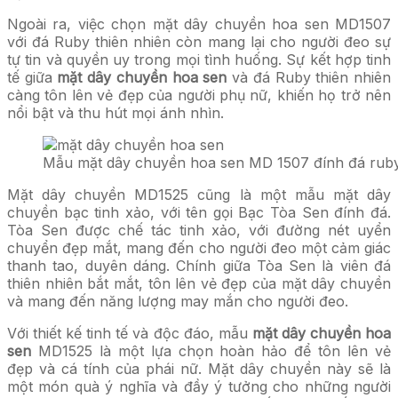
Ngoài ra, việc chọn mặt dây chuyền hoa sen MD1507
với đá Ruby thiên nhiên còn mang lại cho người đeo sự
tự tin và quyền uy trong mọi tình huống. Sự kết hợp tinh
tế giữa
mặt dây chuyền hoa sen
và đá Ruby thiên nhiên
càng tôn lên vẻ đẹp của người phụ nữ, khiến họ trở nên
nổi bật và thu hút mọi ánh nhìn.
Mẫu mặt dây chuyền hoa sen MD 1507 đính đá ruby
Mặt dây chuyền MD1525 cũng là một mẫu mặt dây
chuyền bạc tinh xảo, với tên gọi Bạc Tòa Sen đính đá.
Tòa Sen được chế tác tinh xảo, với đường nét uyển
chuyển đẹp mắt, mang đến cho người đeo một cảm giác
thanh tao, duyên dáng. Chính giữa Tòa Sen là viên đá
thiên nhiên bắt mắt, tôn lên vẻ đẹp của mặt dây chuyền
và mang đến năng lượng may mắn cho người đeo.
Với thiết kế tinh tế và độc đáo, mẫu
mặt dây chuyền hoa
sen
MD1525 là một lựa chọn hoàn hảo để tôn lên vẻ
đẹp và cá tính của phái nữ. Mặt dây chuyền này sẽ là
một món quà ý nghĩa và đầy ý tưởng cho những người