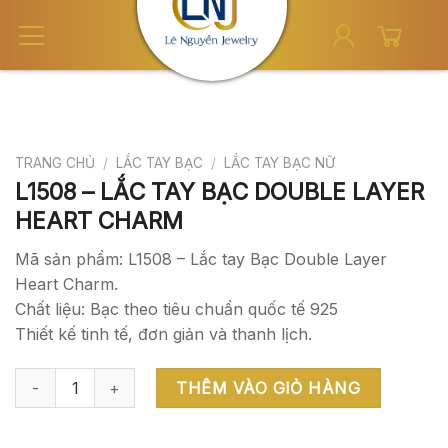
Skip
to
content
TRANG CHỦ
/
LẮC TAY BẠC
/
LẮC TAY BẠC NỮ
L1508 – LẮC TAY BẠC DOUBLE LAYER
HEART CHARM
Mã sản phẩm: L1508 – Lắc tay Bạc Double Layer
Heart Charm.
Chất liệu: Bạc theo tiêu chuẩn quốc tế 925
Thiết kế tinh tế, đơn giản và thanh lịch.
L1508 - LẮC TAY BẠC DOUBLE LAYER HEART CHARM số lượng
THÊM VÀO GIỎ HÀNG