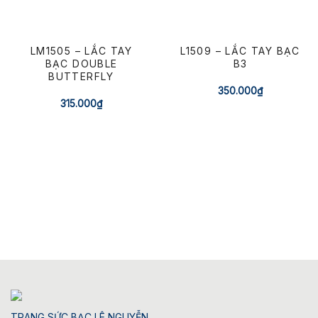
LM1505 – LẮC TAY
L1509 – LẮC TAY BẠC
BẠC DOUBLE
B3
BUTTERFLY
350.000
₫
315.000
₫
TRANG SỨC BẠC LÊ NGUYỄN