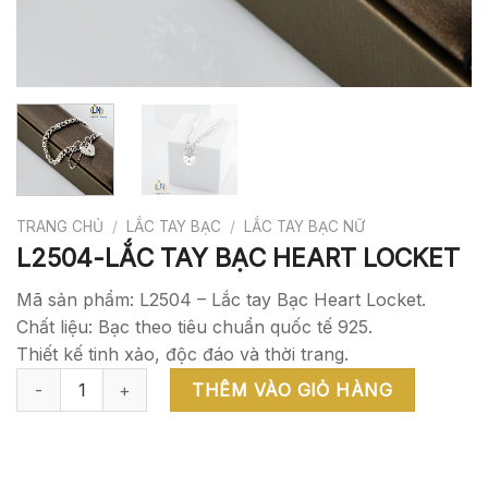
TRANG CHỦ
/
LẮC TAY BẠC
/
LẮC TAY BẠC NỮ
L2504-LẮC TAY BẠC HEART LOCKET
Mã sản phẩm: L2504 – Lắc tay Bạc Heart Locket.
Chất liệu: Bạc theo tiêu chuẩn quốc tế 925.
Thiết kế tinh xảo, độc đáo và thời trang.
L2504-LẮC TAY BẠC HEART LOCKET số lượng
THÊM VÀO GIỎ HÀNG