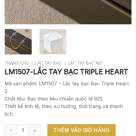
TRANG CHỦ
/
LẮC TAY BẠC
/
LẮC TAY BẠC NỮ
LM1507-LẮC TAY BẠC TRIPLE HEART
Mã sản phẩm: LM1507 – Lắc tay bạc Bạc Triple Heart
2.
Chất liệu: Bạc theo tiêu chuẩn quốc tế 925
Thiết kế tinh tế, theo xu hướng, thời trang và thanh
lịch.
LM1507-LẮC TAY BẠC TRIPLE HEART số lượng
THÊM VÀO GIỎ HÀNG