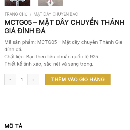
TRANG CHỦ
/
MẶT DÂY CHUYỀN BẠC
MCTG05 – MẶT DÂY CHUYỀN THÁNH
GIÁ ĐÍNH ĐÁ
Mã sản phẩm: MCTG05 – Mặt dây chuyền Thánh Giá
đính đá.
Chất liệu: Bạc theo tiêu chuẩn quốc tế 925.
Thiết kế tinh xảo, sắc nét và sang trọng.
MCTG05 - MẶT DÂY CHUYỀN THÁNH GIÁ ĐÍNH ĐÁ số lượng
THÊM VÀO GIỎ HÀNG
MÔ TẢ