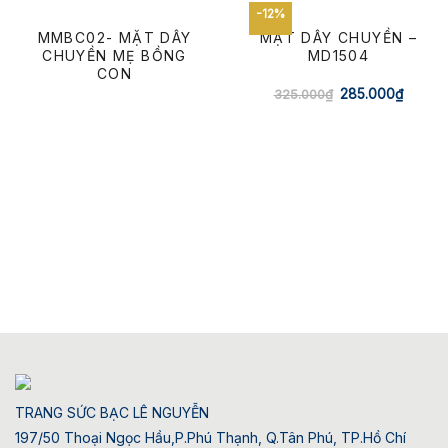
-12%
MMBC02- MẶT DÂY
MẶT DÂY CHUYỀN –
CHUYỀN MẸ BỒNG
MD1504
CON
325.000
₫
285.000
₫
TRANG SỨC BẠC LÊ NGUYỄN
197/50 Thoại Ngọc Hầu,P.Phú Thạnh, Q.Tân Phú, TP.Hồ Chí